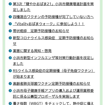
第3次「健やかおばま21」小浜市健康増進計画を策
定しました
四種混合ワクチンの予防接種が完了していない方へ
「Vitalityおばまウォーク」に参加しよう！！
帯状疱疹 定期予防接種のお知らせ
新型コロナウイルス感染症 定期予防接種のお知ら
せ
薬害に関する周知・啓発
小浜市新型インフルエンザ等対策行動計画を改定し
ました
RSウイルス感染症の定期接種（母子免疫ワクチン）
が始まります
高齢者肺炎球菌ワクチン定期予防接種のお知らせ
小浜市母子健康手帳アプリの導入および運用業務委
託に係る公募型プロポーザルを実施します
暑さ指数（WBGT）をチェックして、熱中症に備え