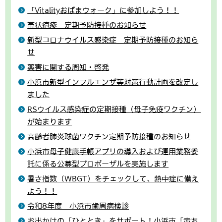
「Vitalityおばまウォーク」に参加しよう！！
帯状疱疹 定期予防接種のお知らせ
新型コロナウイルス感染症 定期予防接種のお知ら
せ
薬害に関する周知・啓発
小浜市新型インフルエンザ等対策行動計画を改定し
ました
RSウイルス感染症の定期接種（母子免疫ワクチン）
が始まります
高齢者肺炎球菌ワクチン定期予防接種のお知らせ
小浜市母子健康手帳アプリの導入および運用業務委
託に係る公募型プロポーザルを実施します
暑さ指数（WBGT）をチェックして、熱中症に備え
よう！！
令和8年度 小浜市歯周病検診
お出かけの「ひととき」をサポート！小浜市「赤ち