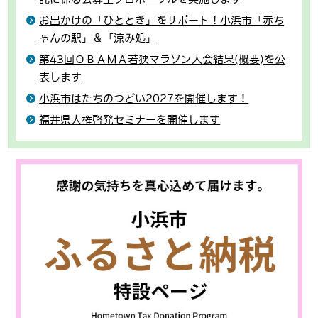
お出かけの「ひととき」をサポート！小浜市「赤ち
ゃんの駅」＆「涼み処」
第43回ＯＢＡＭＡ若狭マラソン大会結果(概要)を公
表します
小浜市はたちのつどい2027を開催します！
福井県人権啓発セミナーを開催します