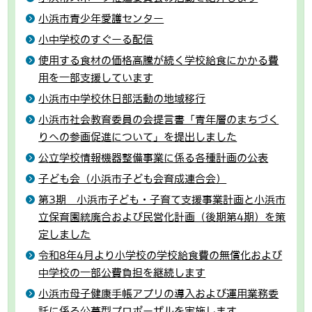
小浜市青少年愛護センター
小中学校のすぐーる配信
使用する食材の価格高騰が続く学校給食にかかる費
用を一部支援しています
小浜市中学校休日部活動の地域移行
小浜市社会教育委員の会提言書「青年層のまちづく
りへの参画促進について」を提出しました
公立学校情報機器整備事業に係る各種計画の公表
子ども会（小浜市子ども会育成連合会）
第3期 小浜市子ども・子育て支援事業計画と小浜市
立保育園統廃合および民営化計画（後期第4期）を策
定しました
令和8年4月より小学校の学校給食費の無償化および
中学校の一部公費負担を継続します
小浜市母子健康手帳アプリの導入および運用業務委
託に係る公募型プロポーザルを実施します