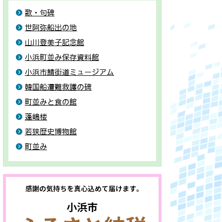
歌・句碑
世阿弥船出の地
山川登美子記念館
小浜町並み保存資料館
小浜市鯖街道ミュージアム
韓国船遭難救護の碑
町並みと食の館
蓬嶋楼
若狭歴史博物館
町並み