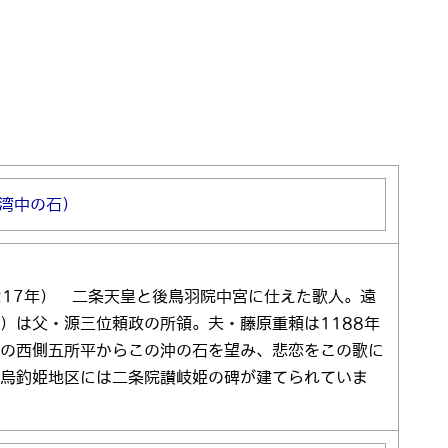
湾中の石）
石
217年） 二条天皇と後鳥羽院中宮に仕えた歌人。遠
）は父・源三位頼政の所領。夫・藤原重頼は1188年
烏の西側五所平からこの沖の石を望み、悲恋をこの歌に
田烏釣姫地区には二条院讃岐姫の碑が建てられていま