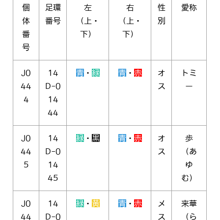
個
足環
左
右
性
愛称
体
番号
（上・
（上・
別
番
下）
下）
号
J0
14
青
・
緑
青
・
赤
オ
トミ
44
D-0
ス
ー
4
14
44
J0
14
緑
・
黒
青
・
赤
オ
歩
44
D-0
ス
（あ
5
14
ゆ
45
む）
J0
14
緑
・
黄
青
・
赤
メ
来華
44
D-0
ス
（ら