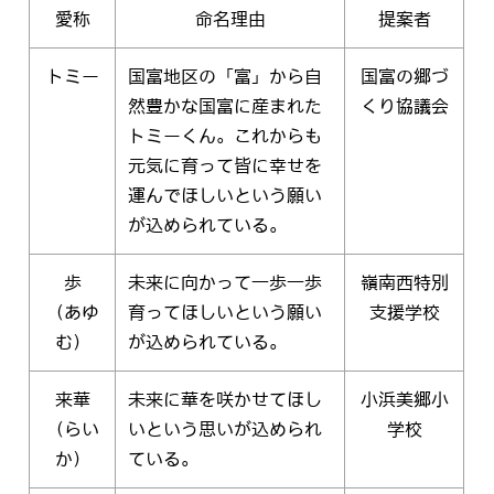
愛称
命名理由
提案者
トミー
国富地区の「富」から自
国富の郷づ
然豊かな国富に産まれた
くり協議会
トミーくん。これからも
元気に育って皆に幸せを
運んでほしいという願い
が込められている。
歩
未来に向かって一歩一歩
嶺南西特別
（あゆ
育ってほしいという願い
支援学校
む）
が込められている。
来華
未来に華を咲かせてほし
小浜美郷小
（らい
いという思いが込められ
学校
か）
ている。