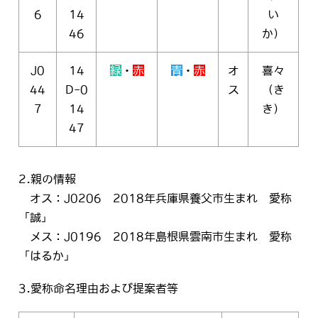
6
14
い
46
か）
J0
14
緑
・
赤
青
・
赤
オ
喜々
44
D-0
ス
（き
7
14
き）
47
2.親の情報
オス：J0206 2018年兵庫県養父市生まれ 愛称
「誠」
メス：J0196 2018年島根県雲南市生まれ 愛称
「はるか」
3.愛称命名理由および提案者等