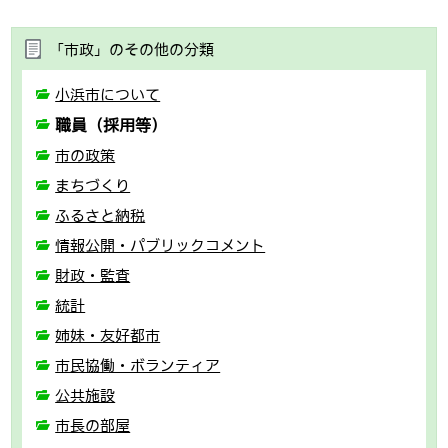
「市政」のその他の分類
小浜市について
職員（採用等）
市の政策
まちづくり
ふるさと納税
情報公開・パブリックコメント
財政・監査
統計
姉妹・友好都市
市民協働・ボランティア
公共施設
市長の部屋