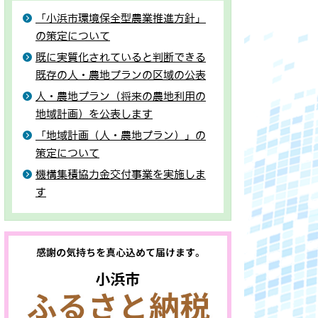
「小浜市環境保全型農業推進方針」
の策定について
既に実質化されていると判断できる
既存の人・農地プランの区域の公表
人・農地プラン（将来の農地利用の
地域計画）を公表します
「地域計画（人・農地プラン）」の
策定について
機構集積協力金交付事業を実施しま
す