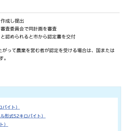
を作成し提出
る審査委員会で同計画を審査
ると認められると市から認定書を交付
たがって農業を営む者が認定を受ける場合は、国または
す。
ロバイト）
クセル形式52キロバイト）
イト）