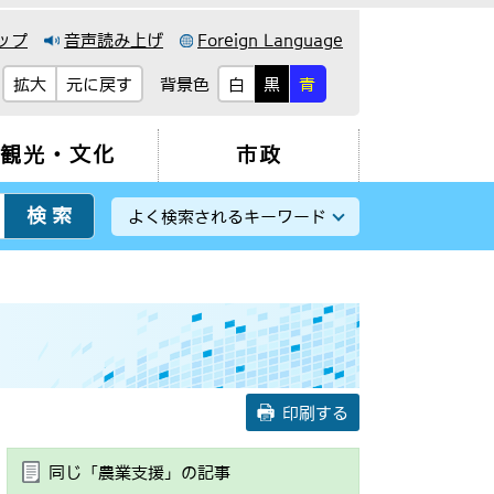
ップ
音声読み上げ
Foreign Language
背景色
拡大
元に戻す
白
黒
青
観光・文化
市政
よく検索されるキーワード
印刷する
同じ「農業支援」の記事