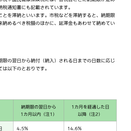
納税通知書にも記載されています。
ことを滞納といいます。市税などを滞納すると、納期限
来納めるべき税額のほかに、延滞金もあわせて納めてい
期限の翌日から納付（納入）される日までの日数に応じ
ては以下のとおりです。
納期限の翌日から
1カ月を経過した日
1カ月以内（注1）
以降（注2）
日
4.5%
14.6%