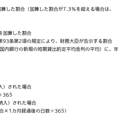
た割合（加算した割合が7.3％を超える場合は、
加算した割合
第93条第2項の規定により、財務大臣が告示する割合
の国内銀行の新規の短期貸出約定平均金利の平均）に、年
納入）された場合
365
（納入）された場合
合×1カ月経過後の日数÷365）