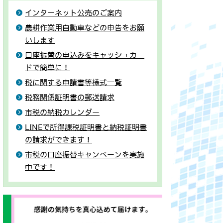
インターネット公売のご案内
農耕作業用自動車などの申告をお願
いします
口座振替の申込みをキャッシュカー
ドで簡単に！
税に関する申請書等様式一覧
税務関係証明書の郵送請求
市税の納税カレンダー
LINEで所得課税証明書と納税証明書
の請求ができます！
市税の口座振替キャンペーンを実施
中です！