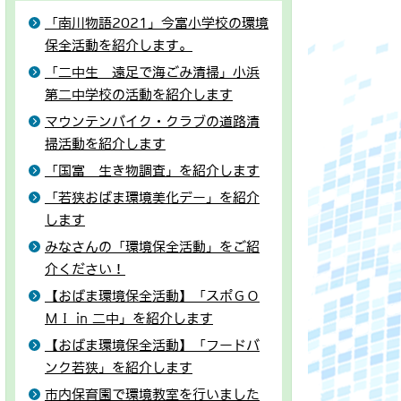
「南川物語2021」今富小学校の環境
保全活動を紹介します。
「二中生 遠足で海ごみ清掃」小浜
第二中学校の活動を紹介します
マウンテンバイク・クラブの道路清
掃活動を紹介します
「国富 生き物調査」を紹介します
「若狭おばま環境美化デー」を紹介
します
みなさんの「環境保全活動」をご紹
介ください！
【おばま環境保全活動】「スポＧＯ
ＭＩ in 二中」を紹介します
【おばま環境保全活動】「フードバ
ンク若狭」を紹介します
市内保育園で環境教室を行いました