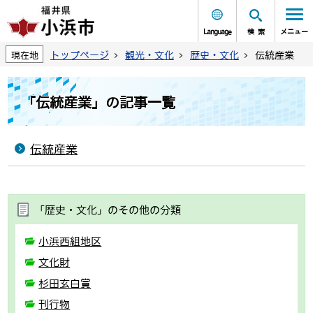
Language
検索
メニュー
トップページ
観光・文化
歴史・文化
伝統産業
現在地
「伝統産業」の記事一覧
伝統産業
「歴史・文化」のその他の分類
小浜西組地区
文化財
杉田玄白賞
刊行物