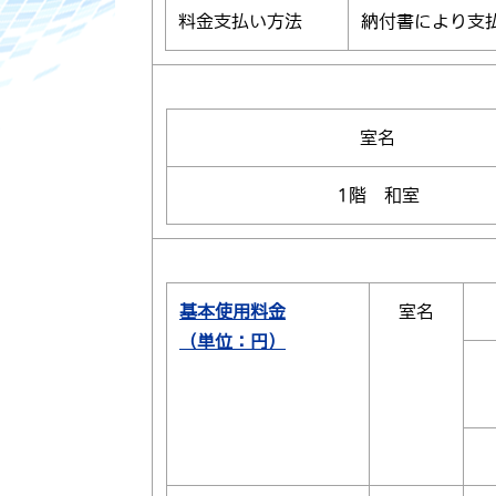
料金支払い方法
納付書により支
室名
1階 和室
基本使用料金
室名
（単位：円）