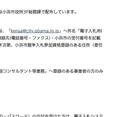
は小浜市役所3F総務課で配布しています。
は、「
kensa@city.obama.lg.jp
」へ件名「電子入札用I
絡先(電話番号・ファクス)・小浜市の受付番号を記載
き次第、小浜市競争入札参加資格登録のある住所（委任
建設コンサルタント等業務」へ登録のある事業者の方のみ
ID・パスワード）の交付を受けた方は、電子入札システ