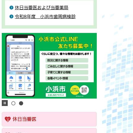
休日当番医および当番薬局
令和8年度 小浜市歯周病検診
休日当番医