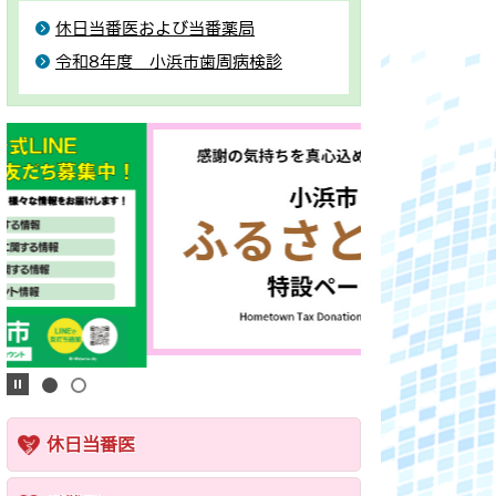
休日当番医および当番薬局
令和8年度 小浜市歯周病検診
休日当番医