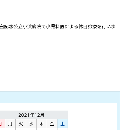
玄白記念公立小浜病院で小児科医による休日診療を行いま
2021年12月
日
月
火
水
木
金
土