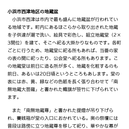
小浜市西津地区の地蔵盆
小浜市西津は市内で最も盛んに地蔵盆が行われてい
る地域です。町内にあるほこらから取り出された地蔵
を子供達が潮で洗い、絵具で彩色し、組立地蔵堂（2×
3間位）を建て、そこへ祀る大掛かりなものです。各町
ごとに行うため、地蔵堂に祀る所もあれば、当番の家
の表の間に祀ったり、公会堂へ祀る所もあります。こ
の地蔵堂は前日に造る所が多く、地蔵を化粧するのも
前日、あるいは20日頃というところもあします。堂の
表には赤、黄、緑などの色紙を長く張り合わせて「南
無地蔵大菩薩」と書かれた幟旗が笹竹に下げられてい
ます。
また「南無地蔵尊」と書かれた提燈が吊り下げら
れ、賽銭箱が堂の入口におかれている。奥の祭壇には
普段は路傍に立つ地蔵尊を移して祀り、華やかな幕が