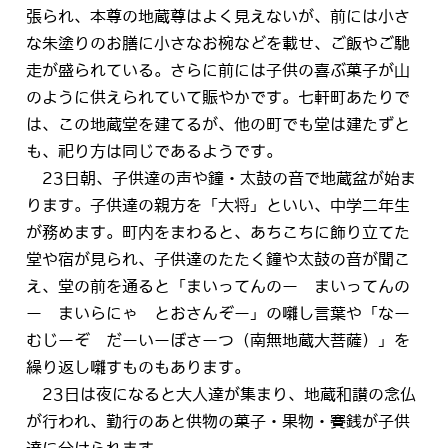
張られ、本尊の地蔵尊はよく見えないが、前には小さ
な朱塗りのお膳に小さなお椀などを載せ、ご飯やご馳
走が盛られている。さらに前には子供の喜ぶ菓子が山
のように供えられていて賑やかです。七軒町あたりで
は、この地蔵堂を建てるが、他の町でも堂は建たずと
も、祀り方は同じであるようです。
23日朝、子供達の声や鐘・太鼓の音で地蔵盆が始ま
ります。子供達の親方を「大将」といい、中学二年生
が務めます。町内をまわると、あちこちに飾り立てた
堂や宿が見られ、子供達のたたく鐘や太鼓の音が聞こ
え、堂の前を通ると「まいってんのー まいってんの
ー まいらにゃ とおさんぞー」の囃し言葉や「なー
むじーぞ だーいーぼさーつ（南無地蔵大菩薩）」を
繰り返し囃すものもあります。
23日は夜になると大人達が集まり、地蔵和讃の念仏
が行われ、勤行のあと供物の菓子・果物・賽銭が子供
達に分けられます。