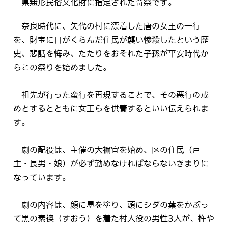
県無形民俗文化財に指定された奇祭です。
奈良時代に、矢代の村に漂着した唐の女王の一行
を、財宝に目がくらんだ住民が襲い惨殺したという歴
史、悲話を悔み、たたりをおそれた子孫が平安時代か
らこの祭りを始めました。
祖先が行った蛮行を再現することで、その悪行の戒
めとするとともに女王らを供養するといい伝えられま
す。
劇の配役は、主催の大禰宜を始め、区の住民（戸
主・長男・娘）が必ず勤めなければならないきまりに
なっています。
劇の内容は、顔に墨を塗り、頭にシダの葉をかぶっ
て黒の素襖（すおう）を着た村人役の男性3人が、杵や