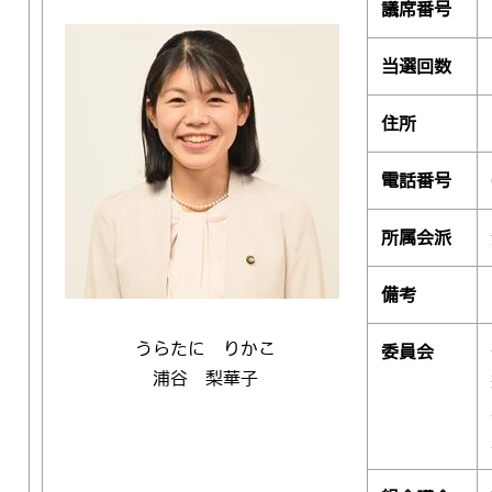
議席番号
当選回数
住所
電話番号
所属会派
備考
うらたに りかこ
委員会
浦谷 梨華子