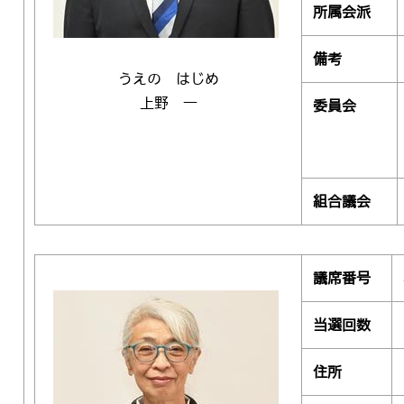
所属会派
備考
うえの はじめ
上野 一
委員会
組合議会
議席番号
当選回数
住所