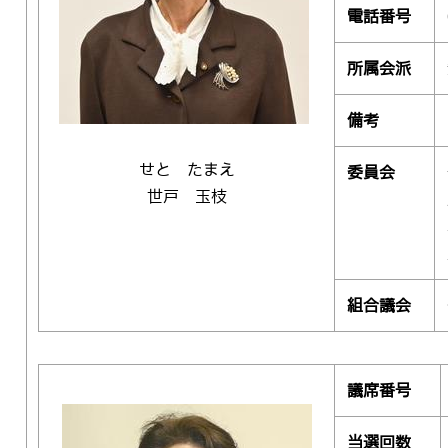
電話番号
所属会派
備考
せと たまえ
委員会
世戸 玉枝
組合議会
議席番号
当選回数