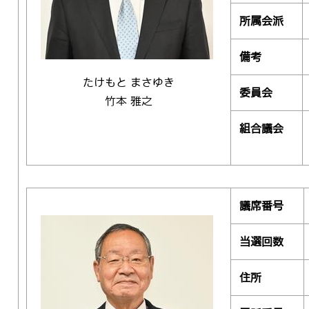
所属会派
備考
たけもと まさゆき
委員会
竹本 雅之
組合議会
議席番号
当選回数
住所