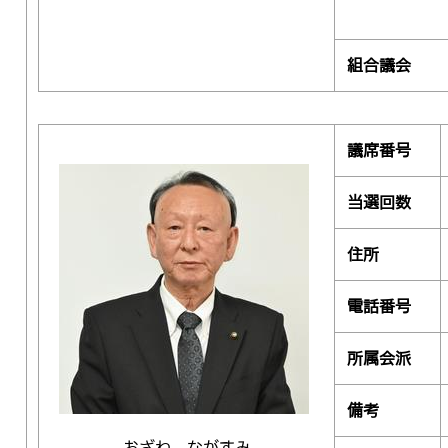
組合議会
議席番号
当選回数
住所
電話番号
所属会派
備考
おざわ ながすみ