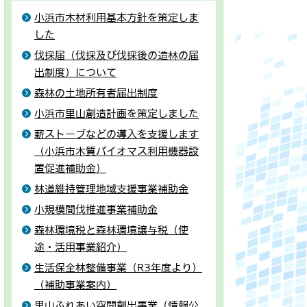
小浜市木材利用基本方針を策定しま
した
伐採届（伐採及び伐採後の造林の届
出制度）について
森林の土地所有者届出制度
小浜市里山創造計画を策定しました
薪ストーブなどの導入を支援します
（小浜市木質バイオマス利用機器設
置促進補助金）
林道維持管理地域支援事業補助金
小規模間伐推進事業補助金
森林環境税と森林環境譲与税（使
途・活用事業紹介）
生活保全林整備事業（R3年度より）
（補助事業案内）
里山ふれあい空間創出事業（情報公