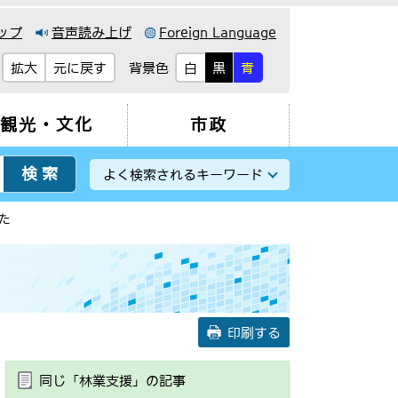
ップ
音声読み上げ
Foreign Language
背景色
拡大
元に戻す
白
黒
青
観光・文化
市政
よく検索されるキーワード
た
印刷する
同じ「林業支援」の記事