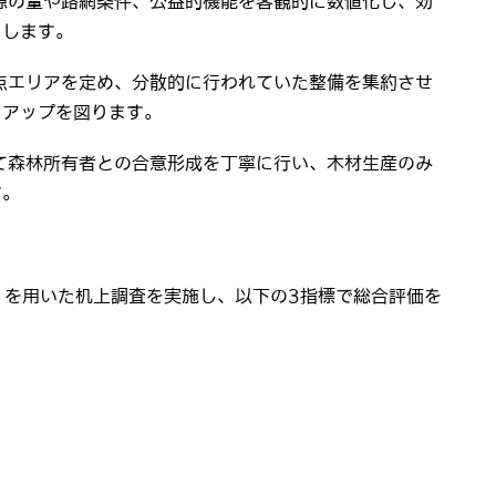
源の量や路網条件、公益的機能を客観的に数値化し、効
にします。
点エリアを定め、分散的に行われていた整備を集約させ
ドアップを図ります。
て森林所有者との合意形成を丁寧に行い、木材生産のみ
す。
を用いた机上調査を実施し、以下の3指標で総合評価を