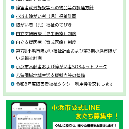
障害者就労施設等への物品等の調達方針
小浜市障がい者（児）福祉計画
障がい者（児）福祉のてびき
自立支援医療（更生医療）制度
自立支援医療（育成医療）制度
第7期小浜市障がい福祉計画および第3期小浜市障が
い児福祉計画
小浜市高齢者および障がい者SOSネットワーク
若狭圏域地域生活支援拠点等の整備
令和8年度障害者福祉タクシー利用券を交付します