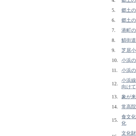
4.
郷土の
5.
郷土の
6.
郷土の
7.
港町の
8.
鯖街道
9.
芝居小
10.
小浜の
11.
小浜の
小浜線
12.
向けて
13.
象が来
14.
常高院
食文化
15.
化
文化財