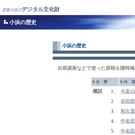
デジタル文化財
若狭小浜の
小浜の歴史
小浜の歴史
出前講座などで使った原稿を随時掲
分 野
内 
概説
1.
今富の
2.
谷田部
3.
和久里
4.
中名田
5.
中名田