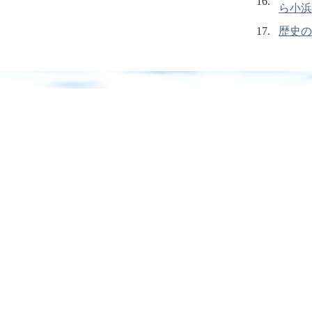
16.
ら小浜
17.
歴史の