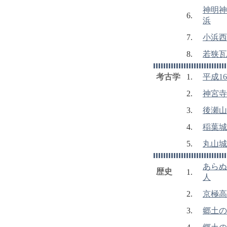
神明神
6.
浜
7.
小浜西
8.
若狭瓦
考古学
1.
平成1
2.
神宮寺
3.
後瀬山
4.
稲葉城
5.
丸山城
あらぬ
歴史
1.
人
2.
京極高
3.
郷土の