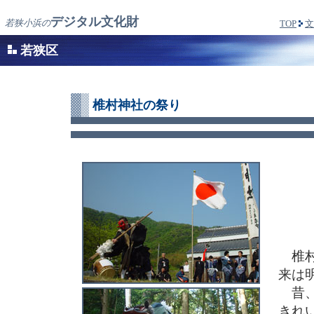
デジタル文化財
若狭小浜の
TOP
文
若狭区
椎村神社の祭り
椎村
来は
昔、
きれ