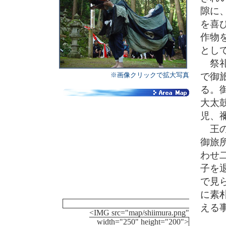
隙に
を喜
作物
とし
祭礼
※画像クリックで拡大写真
で御
る。
大太
児、
王の
御旅
わせ
子を
で見
に素
える
<IMG src="map/shiimura.png"
width="250" height="200">