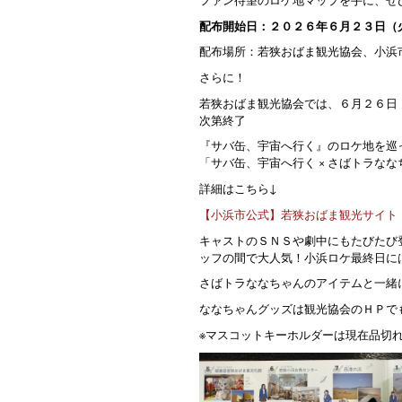
配布開始日：２０２６年６月２３日（
配布場所：若狭おばま観光協会、小浜
さらに！
若狭おばま観光協会では、６月２６日
次第終了
『サバ缶、宇宙へ行く』のロケ地を巡って
「サバ缶、宇宙へ行く × さばトラな
詳細はこちら↓
【小浜市公式】若狭おばま観光サイト 
キャストのＳＮＳや劇中にもたびたび
ッフの間で大人気！小浜ロケ最終日に
さばトラななちゃんのアイテムと一緒
ななちゃんグッズは観光協会のＨＰで
※マスコットキーホルダーは現在品切