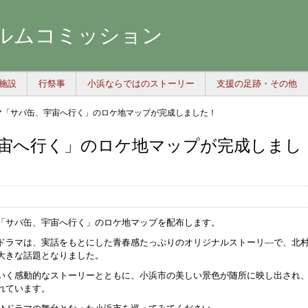
ルムコミッション
施設
行祭事
小浜ならではのストーリー
支援の足跡・その他
マ「サバ缶、宇宙へ行く」のロケ地マップが完成しました！
宙へ行く」のロケ地マップが完成しまし
「サバ缶、宇宙へ行く」のロケ地マップを配布します。
ドラマは、実話をもとにした
青春感たっぷりのオリジナルストーリ―で、
北
大きな話題となりました。
いく感動的なストーリーとともに、小浜市の美しい景色が随所に映し出され
れています。
ひドラマの舞台となった小浜市を巡ってみてください。