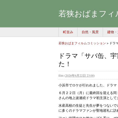
若狭おばまフィ
町並み
自然・風景
建物・
若狭おばまフィルムコミッション
>
ドラ
ドラマ「サバ缶、宇
た！
film
(
2026年6月22日 23:00
)
小浜市でロケが行われました、ドラマ
６月２２日（月）に最終回を迎える同
さんの地上波連続ドラマ初主演として
水産高校の生徒と先生が夢をつないで
に多くのドラマファンが聖地巡礼に訪
ファン待望のロケ地マップを手に、ぜ