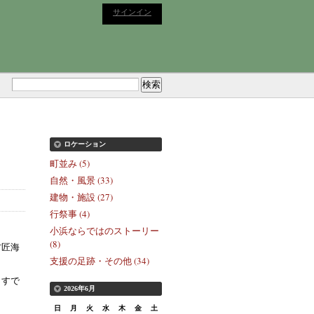
サインイン
ロケーション
町並み (5)
自然・風景 (33)
建物・施設 (27)
行祭事 (4)
小浜ならではのストーリー
(8)
村匠海
支援の足跡・その他 (34)
、すで
2026年6月
日
月
火
水
木
金
土