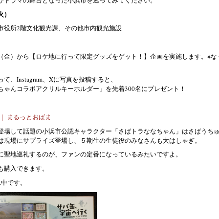
火）
市役所2階文化観光課、その他市内観光施設
（金）から【ロケ地に行って限定グッズをゲット！】企画を実施します。※な
、Instagram、Xに写真を投稿すると、
なちゃんコラボアクリルキーホルダー」を先着300名にプレゼント！
｜ まるっとおばま
登場して話題の小浜市公認キャラクター「さばトラななちゃん」はさばうち
は現場にサプライズ登場し、５期生の生徒役のみなさんも大はしゃぎ。
に聖地巡礼するのが、ファンの定番になっているみたいですよ。
も購入できます。
れ中です。