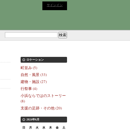
サインイン
ロケーション
町並み (5)
自然・風景 (33)
建物・施設 (27)
行祭事 (4)
小浜ならではのストーリー
(8)
支援の足跡・その他 (20)
2024年6月
日
月
火
水
木
金
土