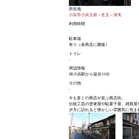
所在地
小浜市小浜玉前～生玉～清滝
利用時間
-
駐車場
有り（各商店に隣接）
トイレ
-
周辺情報
JR小浜駅から徒歩10分
その他
-
今も多くの商店が並ぶ商店街。
伝統工芸の塗箸屋や駄菓子屋、雑貨屋
夕方に訪れると懐かしい雰囲気に包ま