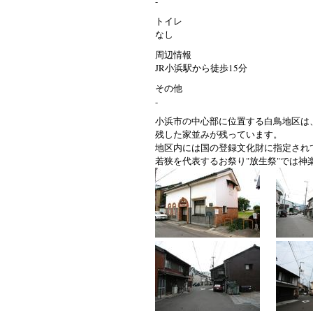
-
トイレ
なし
周辺情報
JR小浜駅から徒歩15分
その他
-
小浜市の中心部に位置する白鳥地区は
残した家並みが残っています。
地区内には国の登録文化財に指定され
若狭を代表するお祭り"放生祭"では神