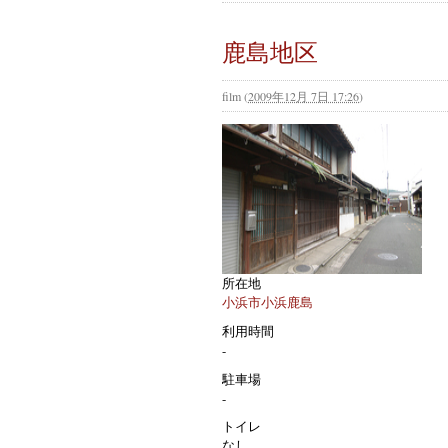
鹿島地区
film
(
2009年12月 7日 17:26
)
所在地
小浜市小浜鹿島
利用時間
-
駐車場
-
トイレ
なし