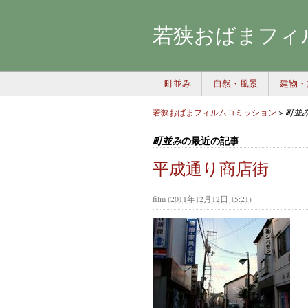
若狭おばまフィ
町並み
自然・風景
建物・
若狭おばまフィルムコミッション
>
町並
の最近の記事
町並み
平成通り商店街
film
(
2011年12月12日 15:21
)