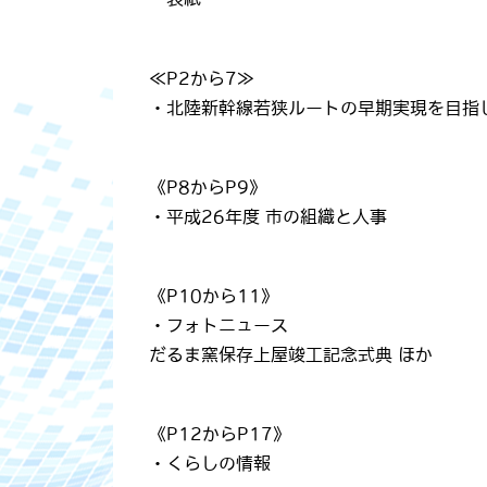
≪P2から7≫
・北陸新幹線若狭ルートの早期実現を目指
《P8からP9》
・平成26年度 市の組織と人事
《P10から11》
・フォトニュース
だるま窯保存上屋竣工記念式典 ほか
《P12からP17》
・くらしの情報