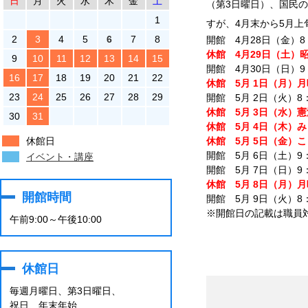
日
月
火
水
木
金
土
（第3日曜日）、国民
1
すが、4月末から5月
2
3
4
5
6
7
8
休館　4月29日（土）
9
10
11
12
13
14
15
16
17
18
19
20
21
22
休館　5月 1日（月）
23
24
25
26
27
28
29
休館　5月 3日（水）憲
30
31
休館　5月 4日（木）み
休館日
休館　5月 5日（金）
開館　5月 6日（土）9：0
イベント・講座
休館　5月 8日（月）
開館時間
開館　5月 9日（火）8：3
※開館日の記載は職員
午前9:00～午後10:00
休館日
毎週月曜日、第3日曜日、
祝日、年末年始