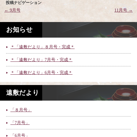
投稿ナビゲーション
←
9月号
11月号
→
お知らせ
＊「遠敷だより」８月号・完成＊
＊「遠敷だより」7月号・完成＊
＊「遠敷だより」6月号・完成＊
遠敷だより
「８月号」
「7月号」
「6月号」