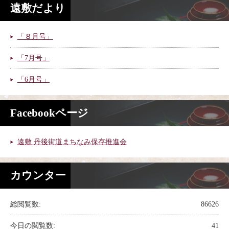
遠敷だより
「８月号」
「7月号」
「6月号」
Facebookページ
遠敷 丹後街道まちなみ保存推進会
カウンター
総閲覧数:
86626
今日の閲覧数:
41