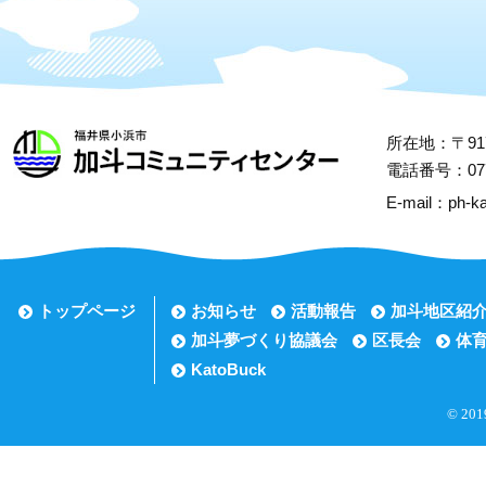
所在地：〒917
電話番号：0770
E-mail：ph-ka
トップページ
お知らせ
活動報告
加斗地区紹
加斗夢づくり協議会
区長会
体
KatoBuck
© 2