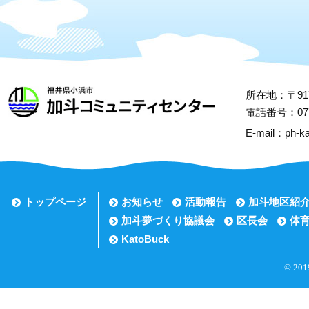
所在地：〒917
電話番号：0770
E-mail：ph-ka
トップページ
お知らせ
活動報告
加斗地区紹
加斗夢づくり協議会
区長会
体
KatoBuck
© 2