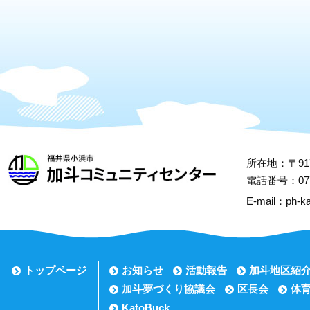
所在地：〒917
電話番号：0770
E-mail：ph-ka
トップページ
お知らせ
活動報告
加斗地区紹
加斗夢づくり協議会
区長会
体
KatoBuck