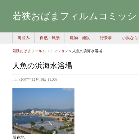
若狭おばまフィルムコミッシ
町並み
自然・風景
建物・施設
行祭事
小浜なら
若狭おばまフィルムコミッション
>
人魚の浜海水浴場
人魚の浜海水浴場
film
(
2007年12月10日 11:53
)
所在地