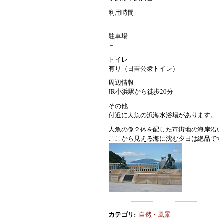
利用時間
－
駐車場
－
トイレ
有り（日吉公衆トイレ）
周辺情報
JR小浜駅から徒歩20分
その他
付近に人魚の浜海水浴場があります。
人魚の像２体を配した市街地の海岸沿
ここから見える海に沈む夕日は絶品で
カテゴリ
:
自然・風景