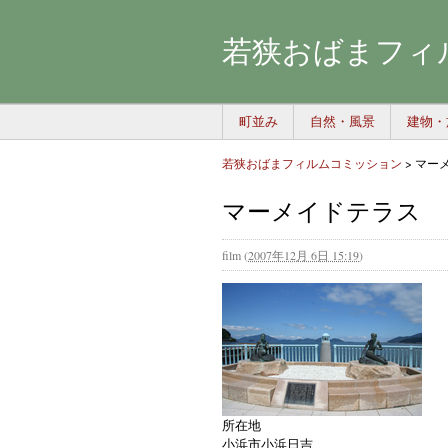
若狭おばまフィ
町並み
自然・風景
建物・
若狭おばまフィルムコミッション
>
マー
マーメイドテラス
film
(
2007年12月 6日 15:19
)
所在地
小浜市小浜日吉