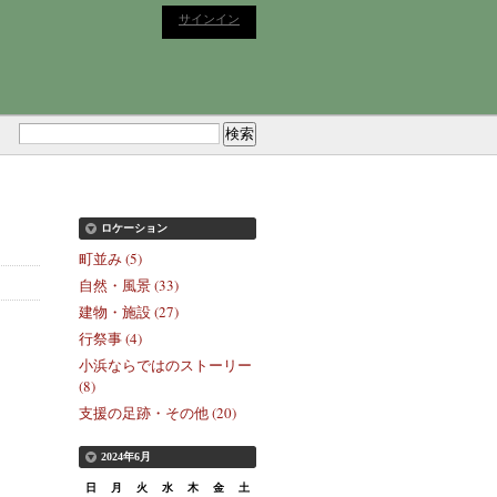
サインイン
ロケーション
町並み (5)
自然・風景 (33)
建物・施設 (27)
行祭事 (4)
小浜ならではのストーリー
(8)
支援の足跡・その他 (20)
2024年6月
日
月
火
水
木
金
土