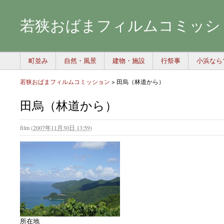
若狭おばまフィルムコミッシ
町並み
自然・風景
建物・施設
行祭事
小浜なら
若狭おばまフィルムコミッション
>
田烏（林道から）
田烏（林道から）
film
(
2007年11月30日 13:59
)
所在地