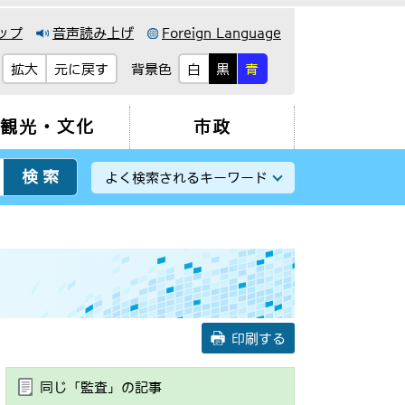
ップ
音声読み上げ
Foreign Language
背景色
拡大
元に戻す
白
黒
青
観光・文化
市政
よく検索されるキーワード
印刷する
同じ「監査」の記事