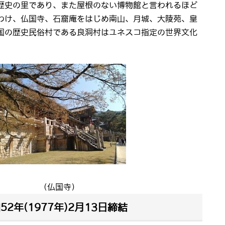
歴史の里であり、また屋根のない博物館と言われるほど
わけ、仏国寺、石窟庵をはじめ南山、月城、大陵苑、皇
国の歴史民俗村である良洞村はユネスコ指定の世界文化
（仏国寺）
年(1977年)2月13日締結