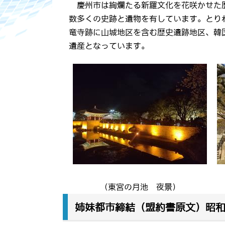
慶州市は絢爛たる新羅文化を花咲かせた
数多くの史跡と遺物を有しています。とり
竜寺跡に山城地区を含む歴史遺跡地区、韓
遺産となっています。
（東宮の月池 夜景）
姉妹都市締結（盟約書原文）昭和52