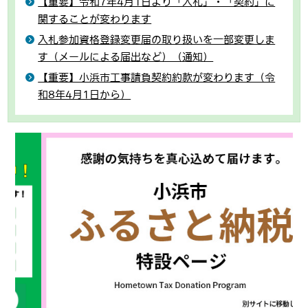
【重要】令和7年4月1日より「入札」・「契約」に
関することが変わります
入札参加資格登録変更届の取り扱いを一部変更しま
す（メールによる届出など）（通知）
【重要】小浜市工事請負契約約款が変わります（令
和8年4月1日から）