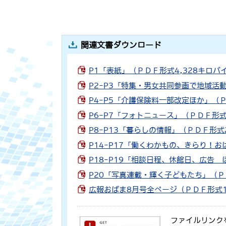
関連文書ダウンロード
P1「表紙」（ＰＤＦ形式4,328キロバ
P2-P3「特集・男女共同参画で地域活
P4-P5「介護保険料一部改定ほか」（Ｐ
P6-P7「フォトニュース」（ＰＤＦ形式
P8-P13「暮らしの情報」（ＰＤＦ形式
P14-P17「働くわかもの、きらり！お
P18-P19「相談日程、休館日、広告 
P20「写真連載・輝く子どもたち」（Ｐ
広報おばま8月号全ページ（ＰＤＦ形式1
ファイルリンク