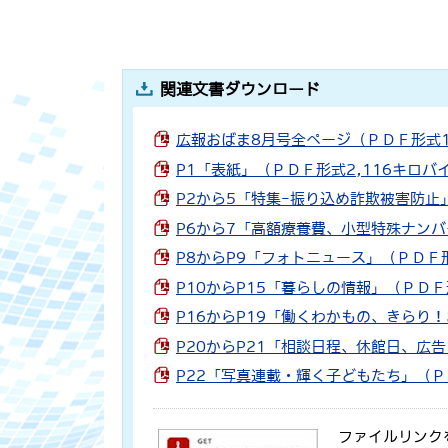
関連文書ダウンロード
広報おばま8月号全ページ（ＰＤＦ形式1
P1「表紙」（ＰＤＦ形式2,116キロバ
P2から5「特集-振り込め詐欺被害防止
P6から7「高額療養費、小型特殊ナンバ
P8からP9「フォトニュース」（ＰＤＦ形
P10からP15「暮らしの情報」（ＰＤＦ
P16からP19「働くわかもの、きらり
P20からP21「相談日程、休館日、広告
P22「写真連載・輝く子どもたち」（Ｐ
ファイルリンク