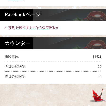
Facebookページ
遠敷 丹後街道まちなみ保存推進会
カウンター
総閲覧数:
86621
今日の閲覧数:
36
昨日の閲覧数:
44