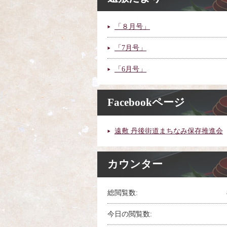
「８月号」
「7月号」
「6月号」
Facebookページ
遠敷 丹後街道まちなみ保存推進会
カウンター
総閲覧数:
今日の閲覧数: