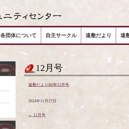
各団体について
自主サークル
遠敷だより
遠
12月号
遠敷だよりR6年12月号
2024年11月27日
←
11月号