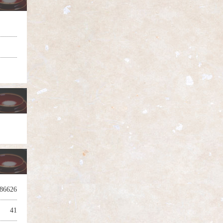
86626
41