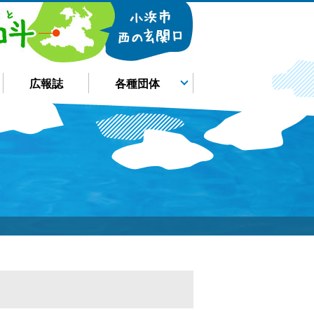
広報誌
各種団体
加斗夢づくり協議会
区長会
体育協会
壮年会
女性部
子ども会
消防団
児童館
老人会
KatoBuck
加斗小学校