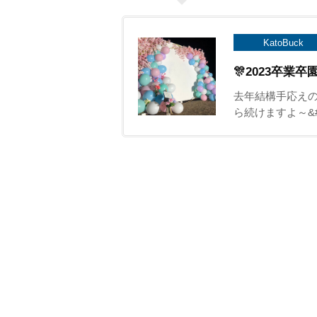
KatoBuck
🎊2023卒業卒園
去年結構手応えの
ら続けますよ～&