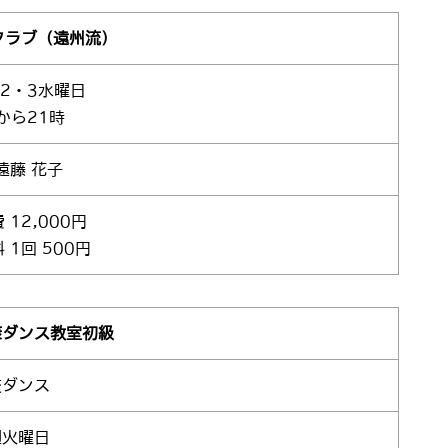
クラブ（遠州流）
・2・3水曜日
から21時
遠藤 花子
 12,000円
 1回 500円
康ダンス教室初級
交ダンス
週火曜日