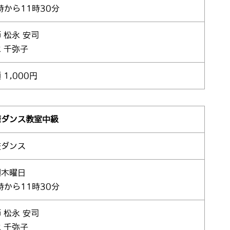
時から11時30分
 松永 安司
 千弥子
 1,000円
康ダンス教室中級
交ダンス
週木曜日
時から11時30分
 松永 安司
 千弥子