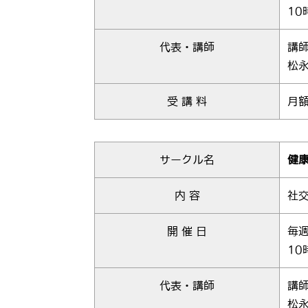
10
代表・講師
講師
松永
受 講 料
月額
サークル名
健
内 容
社
開 催 日
毎
10
代表・講師
講師
松永