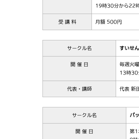
19時30分から22
受 講 料
月額 500円
サークル名
すいせ
開 催 日
毎週火
13時3
代表・講師
代表 新
サークル名
パ
開 催 日
第