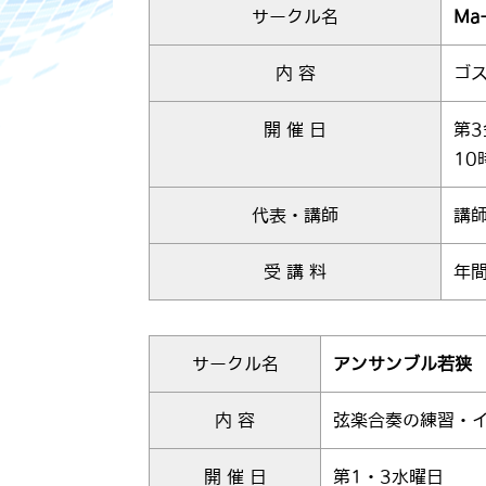
サークル名
Ma
内 容
ゴ
開 催 日
第
10
代表・講師
講師
受 講 料
年間
サークル名
アンサンブル若狭
内 容
弦楽合奏の練習・
開 催 日
第1・3水曜日