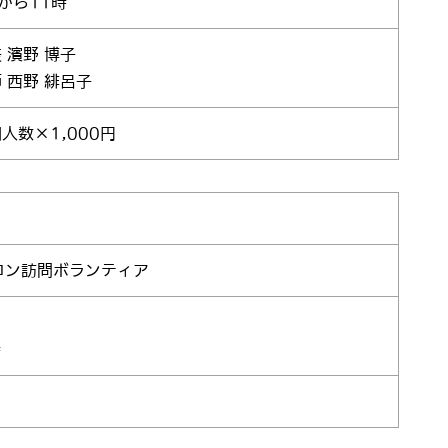
から11時
 濱野 博子
 西野 緋呂子
人数×1,000円
ロン訪問ボランティア
時