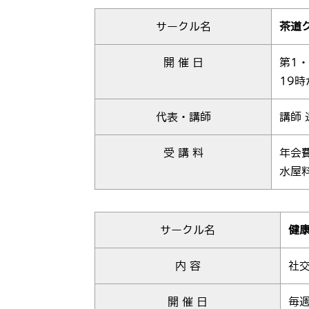
サークル名
茶道
開 催 日
第1
19時
代表・講師
講師 
受 講 料
年会費
水屋料
サークル名
健
内 容
社
開 催 日
毎