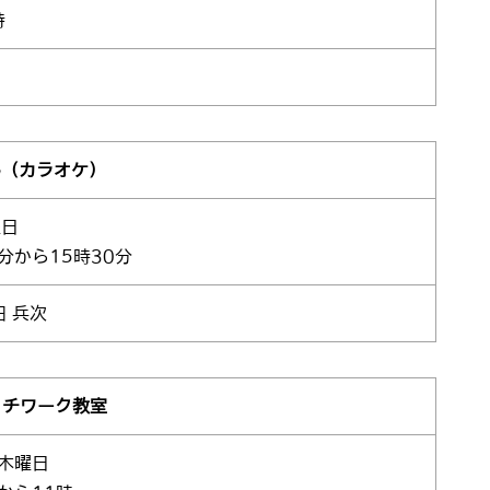
時
ん（カラオケ）
曜日
0分から15時30分
田 兵次
ッチワーク教室
1木曜日