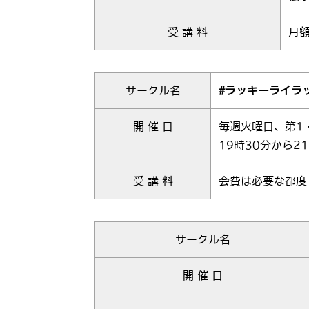
受 講 料
月額
サークル名
#ラッキーライラ
開 催 日
毎週火曜日、第1
19時30分から2
受 講 料
会費は必要な都度
サークル名
開 催 日