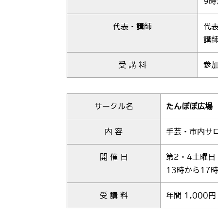
9時
代表・講師
代表
講師
受 講 料
参加
サークル名
たんぽぽ広場
内 容
手芸・市内サ
開 催 日
第2・4土曜日
13時から17
受 講 料
年間 1,000円