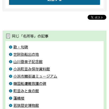
同じ「名所等」の記事
歌・句碑
世阿弥船出の地
山川登美子記念館
小浜町並み保存資料館
小浜市鯖街道ミュージアム
韓国船遭難救護の碑
町並みと食の館
蓬嶋楼
若狭歴史博物館