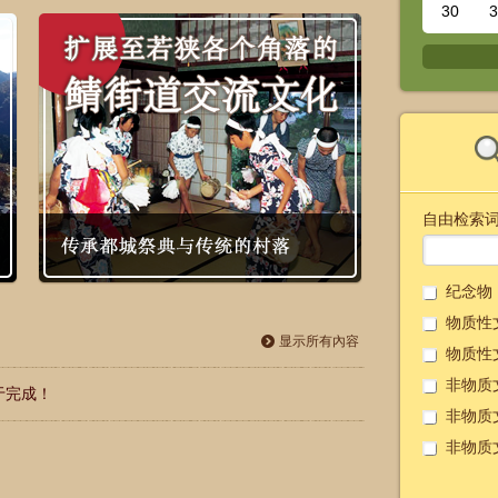
30
3
自由检索
纪念物
物质性
显示所有內容
物质性
非物质
于完成！
非物质
非物质